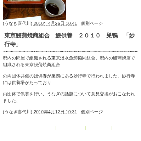
(
うなぎ喜代川
)
2010年4月26日 10:41
|
個別ページ
東京鰻蒲焼商組合 鰻供養 ２０１０ 巣鴨 「妙
行寺」
都内の問屋で組織される東京淡水魚卸協同組合、都内の鰻蒲焼店で
組織される東京鰻蒲焼商組合
の両団体共催の鰻供養が巣鴨にある妙行寺で行われました。妙行寺
には供養塔がたっており
両団体で供養を行い、うなぎの話題について意見交換がおこなわれ
ました。
(
うなぎ喜代川
)
2010年4月12日 10:31
|
個別ページ
« 2010年3月
|
メインページ
|
アーカイブ
|
2010年6月 »