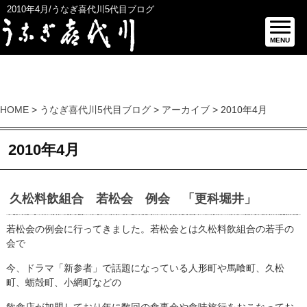
2010年4月/うなぎ喜代川5代目ブログ
MENU
HOME
>
うなぎ喜代川5代目ブログ
>
アーカイブ
> 2010年4月
2010年4月
久松料飲組合 若松会 例会 「更科堀井」
若松会の例会に行ってきました。若松会とは久松料飲組合の若手の
会で
今、ドラマ「新参者」で話題になっている人形町や馬喰町、久松
町、蛎殻町、小網町などの
飲食店が加盟しており年に数回の食事会や食味旅行をおこなってお