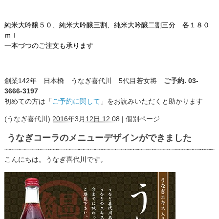
純米大吟醸５０、純米大吟醸三割、純米大吟醸二割三分 各１８０
ｍｌ
一本づつのご注文も承ります
創業142年 日本橋 うなぎ喜代川 5代目若女将
ご予約. 03-
3666-3197
初めての方は「
ご予約に関して
」をお読みいただくと助かります
(
うなぎ喜代川
)
2016年3月12日 12:08
|
個別ページ
うなぎコーラのメニューデザインができました
こんにちは。うなぎ喜代川です。