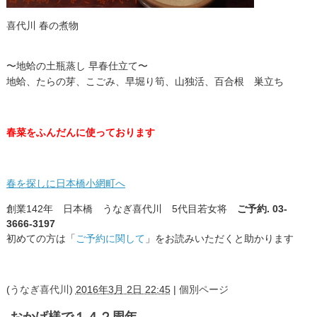
喜代川 春の煮物
〜地蛤の土瓶蒸し 早春仕立て〜
地蛤、たらの芽、こごみ、早堀り筍、山独活、百合根 巣立ち
春菜をふんだんに使っております
春を探しに日本橋小網町へ
創業142年 日本橋 うなぎ喜代川 5代目若女将
ご予約. 03-
3666-3197
初めての方は「
ご予約に関して
」をお読みいただくと助かります
(
うなぎ喜代川
)
2016年3月 2日 22:45
|
個別ページ