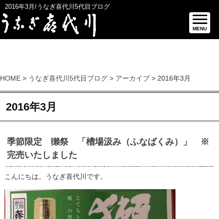
2016年3月/うなぎ喜代川5代目ブログ
MENU
HOME
>
うなぎ喜代川5代目ブログ
>
アーカイブ
> 2016年3月
2016年3月
季節限定 獺祭 「槽場汲み（ふなばくみ）」 ※
完売いたしました
こんにちは。うなぎ喜代川です。