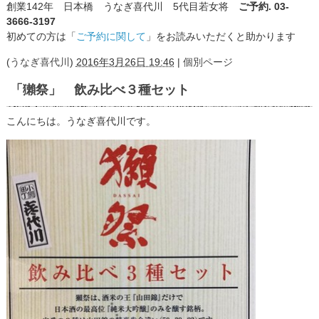
創業142年 日本橋 うなぎ喜代川 5代目若女将
ご予約. 03-
3666-3197
初めての方は「
ご予約に関して
」をお読みいただくと助かります
(
うなぎ喜代川
)
2016年3月26日 19:46
|
個別ページ
「獺祭」 飲み比べ３種セット
こんにちは。うなぎ喜代川です。