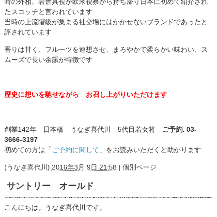
時の外相、岩倉具視が欧米視察から持ち帰り日本に初めて紹介され
たスコッチと言われています
当時の上流階級が集まる社交場にはかかせないブランドであったと
評されています
香りは甘く、フルーツを連想させ、まろやかで柔らかい味わい、ス
ムーズで長い余韻が特徴です
歴史に想いを馳せながら お召し上がりいただけます
創業142年 日本橋 うなぎ喜代川 5代目若女将
ご予約. 03-
3666-3197
初めての方は「
ご予約に関して
」をお読みいただくと助かります
(
うなぎ喜代川
)
2016年3月 9日 21:58
|
個別ページ
サントリー オールド
こんにちは。うなぎ喜代川です。