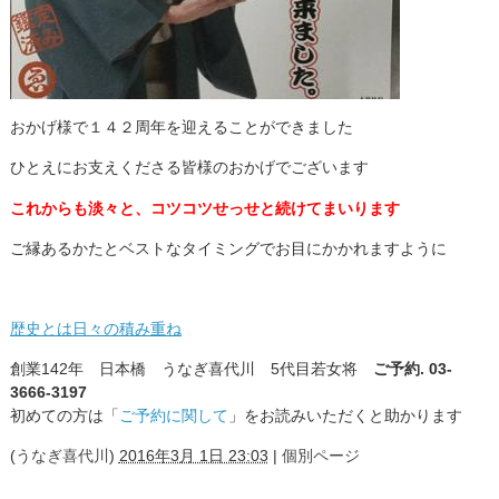
おかげ様で１４２周年を迎えることができました
ひとえにお支えくださる皆様のおかげでございます
これからも淡々と、コツコツせっせと
続けてまいります
ご縁あるかたとベストなタイミングでお目にかかれますように
歴史とは日々の積み重ね
創業142年 日本橋 うなぎ喜代川 5代目若女将
ご予約. 03-
3666-3197
初めての方は「
ご予約に関して
」をお読みいただくと助かります
(
うなぎ喜代川
)
2016年3月 1日 23:03
|
個別ページ