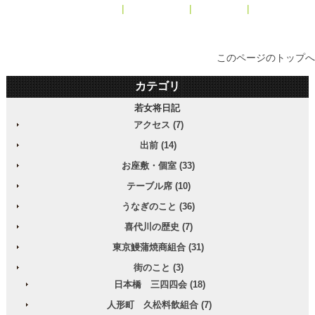
« 2016年2月
|
メインページ
|
アーカイブ
|
2016年4月 »
このページのトップへ
カテゴリ
若女将日記
アクセス (7)
出前 (14)
お座敷・個室 (33)
テーブル席 (10)
うなぎのこと (36)
喜代川の歴史 (7)
東京鰻蒲焼商組合 (31)
街のこと (3)
日本橋 三四四会 (18)
人形町 久松料飲組合 (7)