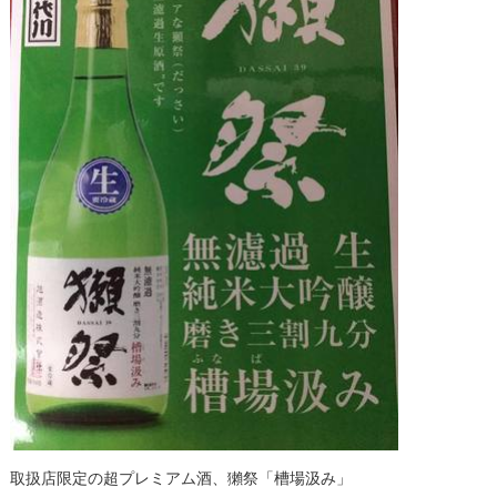
取扱店限定の超プレミアム酒、獺祭「槽場汲み」