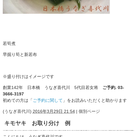
若筍煮
早掘り筍と新若布
※盛り付けはイメージです
創業142年 日本橋 うなぎ喜代川 5代目若女将
ご予約. 03-
3666-3197
初めての方は「
ご予約に関して
」をお読みいただくと助かります
(
うなぎ喜代川
)
2016年3月29日 21:54
|
個別ページ
キモヤキ お取り分け 例
こんにちは。うなぎ喜代川です。