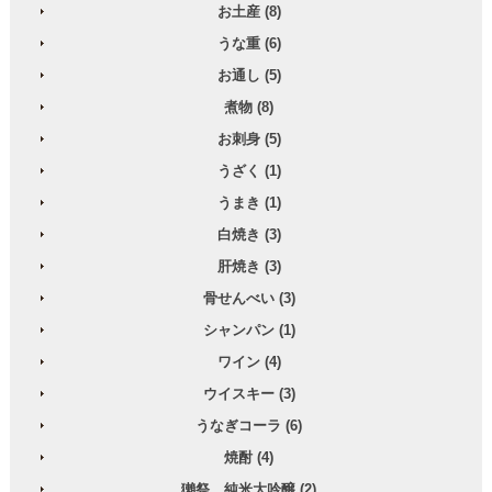
お土産 (8)
うな重 (6)
お通し (5)
煮物 (8)
お刺身 (5)
うざく (1)
うまき (1)
白焼き (3)
肝焼き (3)
骨せんべい (3)
シャンパン (1)
ワイン (4)
ウイスキー (3)
うなぎコーラ (6)
焼酎 (4)
獺祭 純米大吟醸 (2)