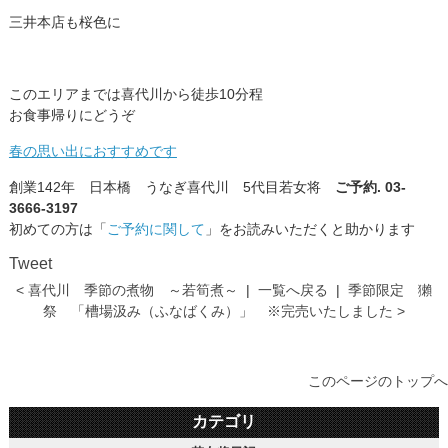
三井本店も桜色に
このエリアまでは喜代川から徒歩10分程
お食事帰りにどうぞ
春の思い出におすすめです
創業142年 日本橋 うなぎ喜代川 5代目若女将
ご予約. 03-
3666-3197
初めての方は「
ご予約に関して
」をお読みいただくと助かります
Tweet
< 喜代川 季節の煮物 ～若筍煮～
|
一覧へ戻る
|
季節限定 獺
祭 「槽場汲み（ふなばくみ）」 ※完売いたしました >
このページのトップへ
カテゴリ