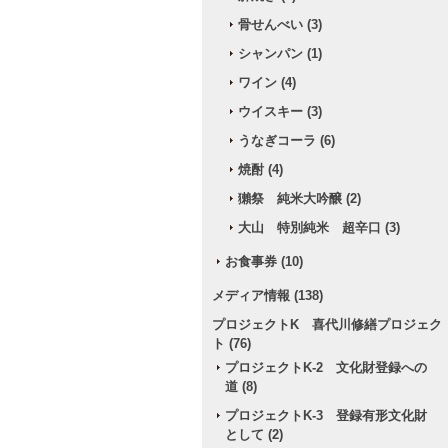
骨せんべい (3)
シャンパン (1)
ワイン (4)
ウイスキー (3)
うなぎコーラ (6)
焼酎 (4)
獺祭 純米大吟醸 (2)
大山 特別純米 超辛口 (3)
お食事券 (10)
メディア情報 (138)
プロジェクトK 喜代川修繕プロジェク
ト (76)
プロジェクトK-2 文化財登録への
道 (8)
プロジェクトK-3 登録有形文化財
として (2)