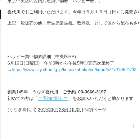
東京中央区の区内共通買い物券「ハッピー券」。
喜代川でもご利用いただけます。今年は６月１６日（日）に発売さ
上記一般販売の他、新生児誕生祝、敬老祝、として区から配布もさ
ハッピー買い物券詳細（中央区HP）
6月16日(日曜日) 午前9時から午後5時◎完売次第終了
→
https://www.city.chuo.lg.jp/kusei/kohokotyo/koho/h31/010521/02
創業145年 うなぎ喜代川
ご予約. 03-3666-3197
初めての方は「
ご予約に関して
」をお読みいただくと助かります
(
うなぎ喜代川
)
2019年5月23日 10:02
|
個別ページ
« 2019年4月
|