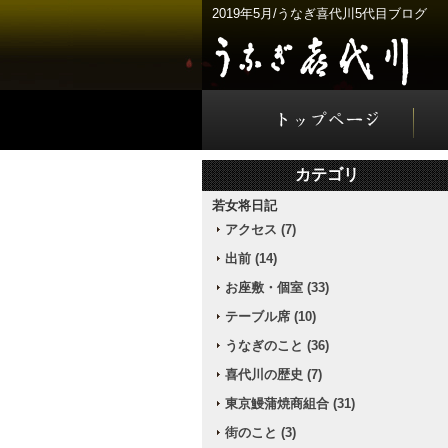
2019年5月/うなぎ喜代川5代目ブログ
カテゴリ
若女将日記
アクセス (7)
出前 (14)
お座敷・個室 (33)
テーブル席 (10)
うなぎのこと (36)
喜代川の歴史 (7)
東京鰻蒲焼商組合 (31)
街のこと (3)