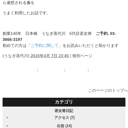
ら連想される像を
うまく利用したお話です。
創業140年 日本橋 うなぎ喜代川 5代目若女将
ご予約. 03-
3666-3197
初めての方は「
ご予約に関して
」をお読みいただくと助かります
(
うなぎ喜代川
)
2015年4月 7日 23:45
|
個別ページ
« 出前
|
メインページ
|
アーカイブ
|
東京鰻蒲焼商組合 »
このページのトップへ
カテゴリ
若女将日記
アクセス (7)
出前 (14)