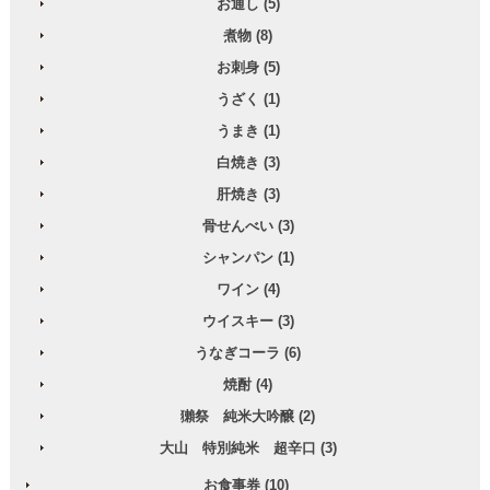
お通し (5)
煮物 (8)
お刺身 (5)
うざく (1)
うまき (1)
白焼き (3)
肝焼き (3)
骨せんべい (3)
シャンパン (1)
ワイン (4)
ウイスキー (3)
うなぎコーラ (6)
焼酎 (4)
獺祭 純米大吟醸 (2)
大山 特別純米 超辛口 (3)
お食事券 (10)