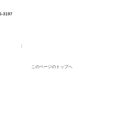
6-3197
アーカイブ
|
大山 特別純米 超辛口 »
このページのトップへ