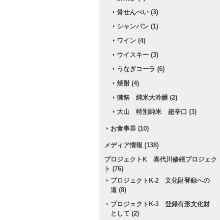
骨せんべい (3)
シャンパン (1)
ワイン (4)
ウイスキー (3)
うなぎコーラ (6)
焼酎 (4)
獺祭 純米大吟醸 (2)
大山 特別純米 超辛口 (3)
お食事券 (10)
メディア情報 (138)
プロジェクトK 喜代川修繕プロジェク
ト (76)
プロジェクトK-2 文化財登録への
道 (8)
プロジェクトK-3 登録有形文化財
として (2)