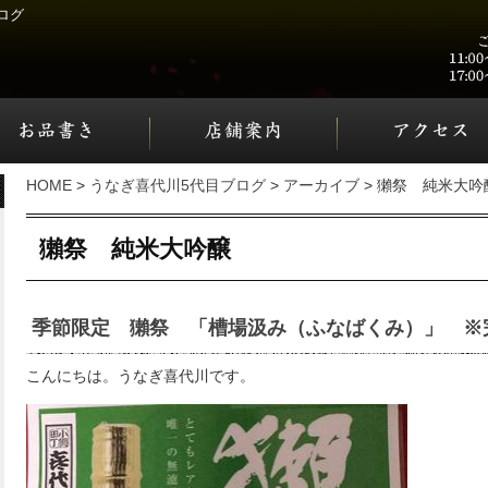
ログ
HOME
>
うなぎ喜代川5代目ブログ
>
アーカイブ
> 獺祭 純米大吟
獺祭 純米大吟醸
季節限定 獺祭 「槽場汲み（ふなばくみ）」 ※
こんにちは。うなぎ喜代川です。