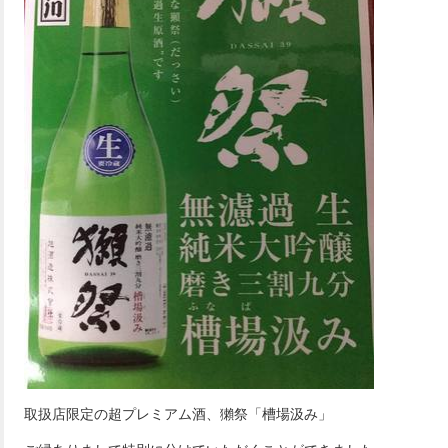
取扱店限定の超プレミアム酒、獺祭「槽場汲み」