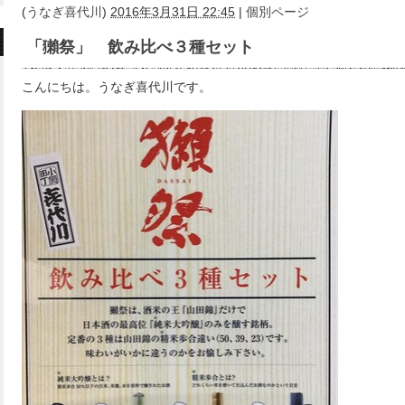
(
うなぎ喜代川
)
2016年3月31日 22:45
|
個別ページ
「獺祭」 飲み比べ３種セット
こんにちは。うなぎ喜代川です。