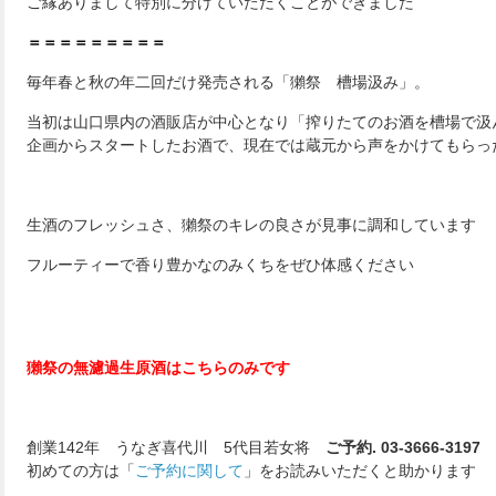
ご縁ありまして特別に分けていただくことができました
＝＝＝＝＝＝＝＝＝
毎年春と秋の年二回だけ発売される「獺祭 槽場汲み」。
当初は山口県内の酒販店が中心となり「搾りたてのお酒を槽場で汲
企画からスタートしたお酒で、現在では蔵元から声をかけてもらっ
生酒のフレッシュさ、獺祭のキレの良さが見事に調和しています
フルーティーで香り豊かなのみくちをぜひ体感ください
獺祭の無濾過生原酒はこちらのみです
創業142年 うなぎ喜代川 5代目若女将
ご予約. 03-3666-3197
初めての方は「
ご予約に関して
」をお読みいただくと助かります