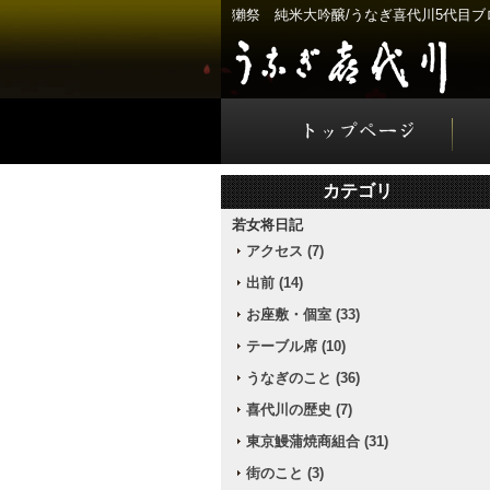
獺祭 純米大吟醸/うなぎ喜代川5代目ブ
カテゴリ
若女将日記
アクセス (7)
出前 (14)
お座敷・個室 (33)
テーブル席 (10)
うなぎのこと (36)
喜代川の歴史 (7)
東京鰻蒲焼商組合 (31)
街のこと (3)