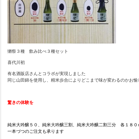
獺祭３種 飲み比べ３種セット
喜代川初
有名酒販店さんとコラボが実現しました
同じ山田錦を使用し、精米歩合によりどこまで味が変わるのかお愉
驚きの体験を
純米大吟醸５０、純米大吟醸三割、純米大吟醸二割三分 各１８０
一本づつのご注文も承ります