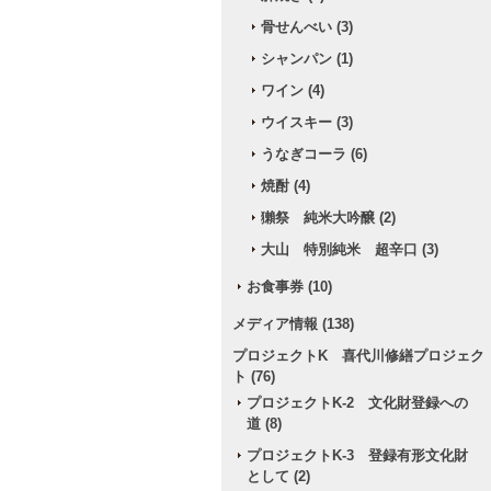
骨せんべい (3)
シャンパン (1)
ワイン (4)
ウイスキー (3)
うなぎコーラ (6)
焼酎 (4)
獺祭 純米大吟醸 (2)
大山 特別純米 超辛口 (3)
お食事券 (10)
メディア情報 (138)
プロジェクトK 喜代川修繕プロジェク
ト (76)
プロジェクトK-2 文化財登録への
道 (8)
プロジェクトK-3 登録有形文化財
として (2)