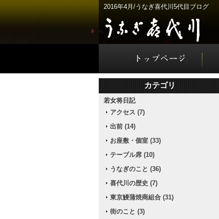
2016年4月/うなぎ喜代川5代目ブログ
カテゴリ
若女将日記
アクセス (7)
出前 (14)
お座敷・個室 (33)
テーブル席 (10)
うなぎのこと (36)
喜代川の歴史 (7)
東京鰻蒲焼商組合 (31)
街のこと (3)