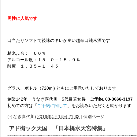
男性に人気です
口当たりソフトで後味のキレが良い超辛口純米酒です
精米歩合： ６０％
アルコール度：１５．０～１５．９％
酸度：１．３５～１．４５
グラス、ボトル（720ml) ともにご用意いたしております
創業142年 うなぎ喜代川 5代目若女将
ご予約. 03-3666-3197
初めての方は「
ご予約に関して
」をお読みいただくと助かります
(
うなぎ喜代川
)
2016年4月14日 21:33
|
個別ページ
アド街ック天国 「日本橋水天宮特集」