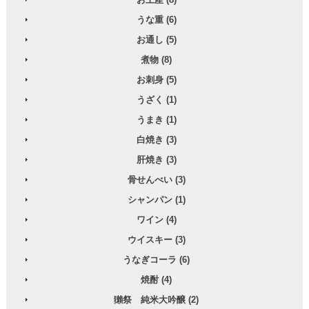
うな重 (6)
お通し (5)
煮物 (8)
お刺身 (5)
うざく (1)
うまき (1)
白焼き (3)
肝焼き (3)
骨せんべい (3)
シャンパン (1)
ワイン (4)
ウイスキー (3)
うなぎコーラ (6)
焼酎 (4)
獺祭 純米大吟醸 (2)