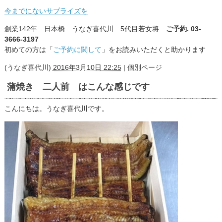
今までにないサプライズを
創業142年 日本橋 うなぎ喜代川 5代目若女将
ご予約. 03-
3666-3197
初めての方は「
ご予約に関して
」をお読みいただくと助かります
(
うなぎ喜代川
)
2016年3月10日 22:25
|
個別ページ
蒲焼き 二人前 はこんな感じです
こんにちは。うなぎ喜代川です。