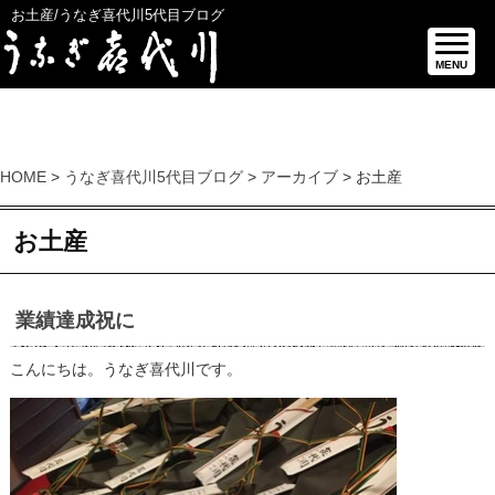
お土産/うなぎ喜代川5代目ブログ
MENU
HOME
>
うなぎ喜代川5代目ブログ
>
アーカイブ
> お土産
お土産
業績達成祝に
こんにちは。うなぎ喜代川です。