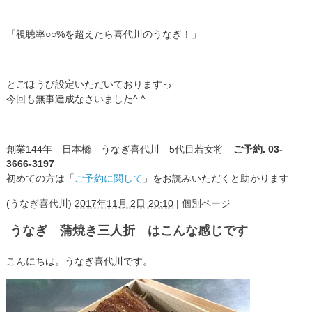
「視聴率○○%を
超えたら喜代川のうなぎ！」
とごほうび設定いただいてお
りますっ
今回も無事達成なさいました^ ^
創業144年 日本橋 うなぎ喜代川 5代目若女将
ご予約. 03-
3666-3197
初めての方は「
ご予約に関して
」をお読みいただくと助かります
(
うなぎ喜代川
)
2017年11月 2日 20:10
|
個別ページ
うなぎ 蒲焼き三人折 はこんな感じです
こんにちは。うなぎ喜代川です。