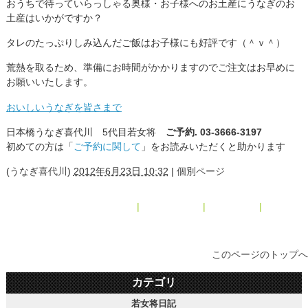
おうちで待っていらっしゃる奥様・お子様へのお土産にうなぎのお
土産はいかがですか？
タレのたっぷりしみ込んだご飯はお子様にも好評です（＾ｖ＾）
荒熱を取るため、準備にお時間がかかりますのでご注文はお早めに
お願いいたします。
おいしいうなぎを皆さまで
日本橋うなぎ喜代川 5代目若女将
ご予約. 03-3666-3197
初めての方は「
ご予約に関して
」をお読みいただくと助かります
(
うなぎ喜代川
)
2012年6月23日 10:32
|
個別ページ
« 肝焼き
|
メインページ
|
アーカイブ
|
うな重 »
このページのトップへ
カテゴリ
若女将日記