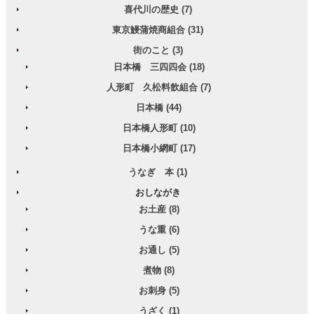
喜代川の歴史 (7)
東京鰻蒲焼商組合 (31)
街のこと (3)
日本橋 三四四会 (18)
人形町 久松料飲組合 (7)
日本橋 (44)
日本橋人形町 (10)
日本橋小網町 (17)
うなぎ 本 (1)
おしながき
お土産 (8)
うな重 (6)
お通し (5)
煮物 (8)
お刺身 (5)
うざく (1)