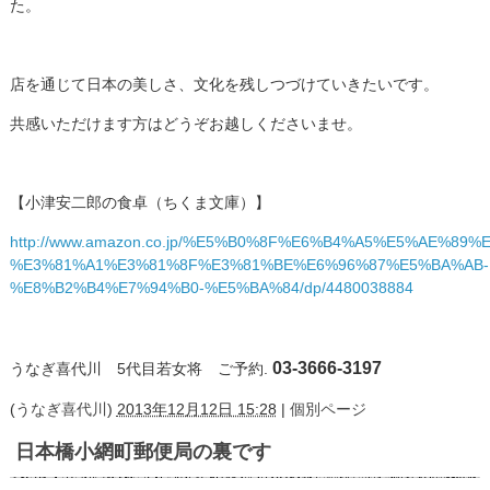
た。
店を通じて日本の美しさ、文化を残しつづけていきたいです。
共感いただけます方はどうぞお越しくださいませ。
【小津安二郎の食卓（ちくま文庫）】
http://www.amazon.co.jp/%E5%B0%8F%E6%B4%A5%E5%AE%
%E3%81%A1%E3%81%8F%E3%81%BE%E6%96%87%E5%BA%AB-
%E8%B2%B4%E7%94%B0-%E5%BA%84/dp/4480038884
03-3666-3197
うなぎ喜代川 5代目若女将
ご予約.
(
うなぎ喜代川
)
2013年12月12日 15:28
|
個別ページ
日本橋小網町郵便局の裏です