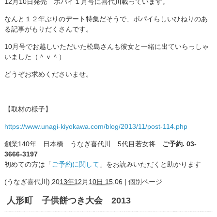
12月10日発売 ポパイ１月号に喜代川載っています。
なんと１２年ぶりのデート特集だそうで、ポパイらしいひねりのあ
る記事がもりだくさんです。
10月号でお越しいただいた松島さんも彼女と一緒に出ていらっしゃ
いました（＾ｖ＾）
どうぞお求めくださいませ。
【取材の様子】
https://www.unagi-kiyokawa.com/blog/2013/11/post-114.php
創業140年 日本橋 うなぎ喜代川 5代目若女将
ご予約. 03-
3666-3197
初めての方は「
ご予約に関して
」をお読みいただくと助かります
(
うなぎ喜代川
)
2013年12月10日 15:06
|
個別ページ
人形町 子供餅つき大会 2013