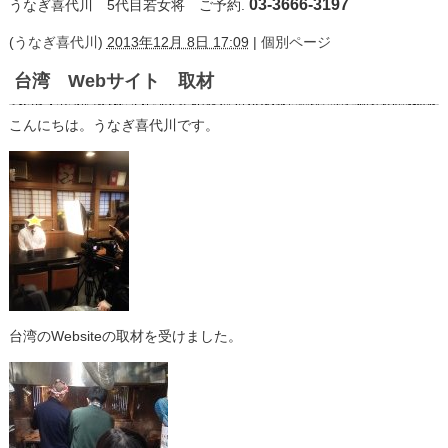
03-3666-3197
うなぎ喜代川 5代目若女将
ご予約.
(
うなぎ喜代川
)
2013年12月 8日 17:09
|
個別ページ
台湾 Webサイト 取材
こんにちは。うなぎ喜代川です。
台湾のWebsiteの取材を受けました。