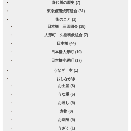
喜代川の歴史 (7)
東京鰻蒲焼商組合 (31)
街のこと (3)
日本橋 三四四会 (18)
人形町 久松料飲組合 (7)
日本橋 (44)
日本橋人形町 (10)
日本橋小網町 (17)
うなぎ 本 (1)
おしながき
お土産 (8)
うな重 (6)
お通し (5)
煮物 (8)
お刺身 (5)
うざく (1)