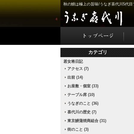
秋の鰻は極上の旨味/うなぎ喜代川5代目
カテゴリ
若女将日記
アクセス (7)
出前 (14)
お座敷・個室 (33)
テーブル席 (10)
うなぎのこと (36)
喜代川の歴史 (7)
東京鰻蒲焼商組合 (31)
街のこと (3)