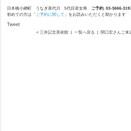
日本橋小網町 うなぎ喜代川 5代目若女将
ご予約. 03-3666-319
初めての方は「
ご予約に関して
」をお読みいただくと助かります
Tweet
< 三井記念美術館
|
一覧へ戻る
|
関口宏さんご来