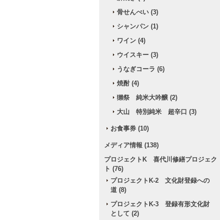
骨せんべい (3)
シャンパン (1)
ワイン (4)
ウイスキー (3)
うなぎコーラ (6)
焼酎 (4)
獺祭 純米大吟醸 (2)
大山 特別純米 超辛口 (3)
お食事券 (10)
メディア情報 (138)
プロジェクトK 喜代川修繕プロジェク
ト (76)
プロジェクトK-2 文化財登録への
道 (8)
プロジェクトK-3 登録有形文化財
として (2)