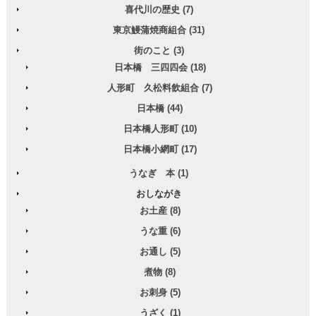
喜代川の歴史 (7)
東京鰻蒲焼商組合 (31)
街のこと (3)
日本橋 三四四会 (18)
人形町 久松料飲組合 (7)
日本橋 (44)
日本橋人形町 (10)
日本橋小網町 (17)
うなぎ 本 (1)
おしながき
お土産 (8)
うな重 (6)
お通し (5)
煮物 (8)
お刺身 (5)
うざく (1)