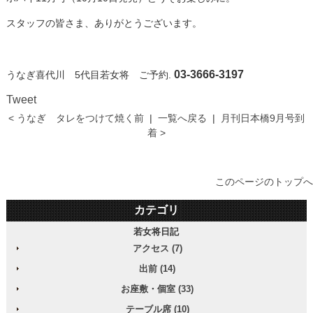
スタッフの皆さま、ありがとうございます。
03-3666-3197
うなぎ喜代川 5代目若女将
ご予約.
Tweet
< うなぎ タレをつけて焼く前
|
一覧へ戻る
|
月刊日本橋9月号到
着 >
このページのトップへ
カテゴリ
若女将日記
アクセス (7)
出前 (14)
お座敷・個室 (33)
テーブル席 (10)