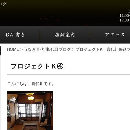
ログ
HOME
>
うなぎ喜代川5代目ブログ
>
プロジェクトK 喜代川修繕
プロジェクトＫ④
こんにちは。喜代川です。