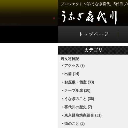
プロジェクトＫ④/うなぎ喜代川5代目ブ
カテゴリ
若女将日記
アクセス (7)
出前 (14)
お座敷・個室 (33)
テーブル席 (10)
うなぎのこと (36)
喜代川の歴史 (7)
東京鰻蒲焼商組合 (31)
街のこと (3)