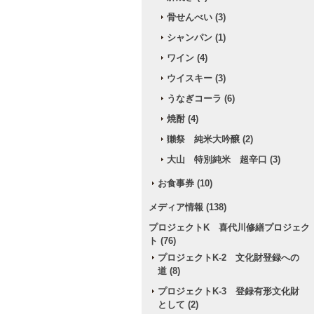
骨せんべい (3)
シャンパン (1)
ワイン (4)
ウイスキー (3)
うなぎコーラ (6)
焼酎 (4)
獺祭 純米大吟醸 (2)
大山 特別純米 超辛口 (3)
お食事券 (10)
メディア情報 (138)
プロジェクトK 喜代川修繕プロジェク
ト (76)
プロジェクトK-2 文化財登録への
道 (8)
プロジェクトK-3 登録有形文化財
として (2)