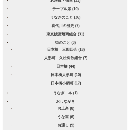
お座敷・個室 (33)
テーブル席 (10)
うなぎのこと (36)
喜代川の歴史 (7)
東京鰻蒲焼商組合 (31)
街のこと (3)
日本橋 三四四会 (18)
人形町 久松料飲組合 (7)
日本橋 (44)
日本橋人形町 (10)
日本橋小網町 (17)
うなぎ 本 (1)
おしながき
お土産 (8)
うな重 (6)
お通し (5)