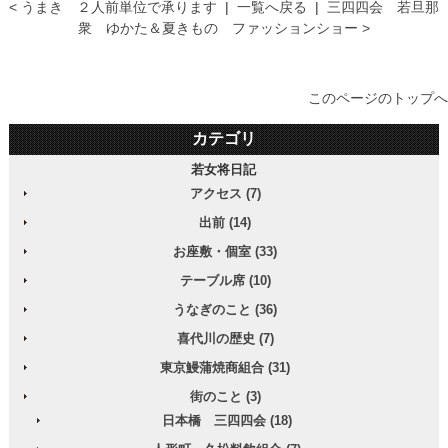
< うまき ２人前単位で承ります
|
一覧へ戻る
|
三四四会 若旦那
衆 ゆかた＆夏きもの ファッションショー >
このページのトップへ
カテゴリ
若女将日記
アクセス (7)
出前 (14)
お座敷・個室 (33)
テーブル席 (10)
うなぎのこと (36)
喜代川の歴史 (7)
東京鰻蒲焼商組合 (31)
街のこと (3)
日本橋 三四四会 (18)