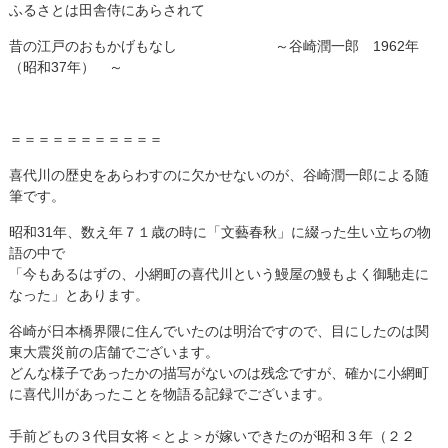
ふるさとは田舎侍にあらされて
昔の江戸のおもかげもなし ～谷崎潤一郎 1962年
（昭和37年） ～
＝＝＝＝＝＝＝＝＝＝＝
喜代川の歴史をあらわすのに欠かせないのが、谷崎潤一郎による随
筆です。
昭和31年、数え年７１歳の時に「文藝春秋」に綴った生い立ちの物
語の中で
「今もあるはずの、小網町の喜代川という鰻屋の鰻もよく御馳走に
なった」とあります。
谷崎が日本橋界隈に住んでいたのは明治ですので、目にしたのは関
東大震災前の店舗でございます。
どんな様子であったかの描写がないのは残念ですが、確かに小網町
に喜代川があったことを物語る記録でございます。
手前どもの３代目女将＜とよ＞が嫁いできたのが昭和３年（２２