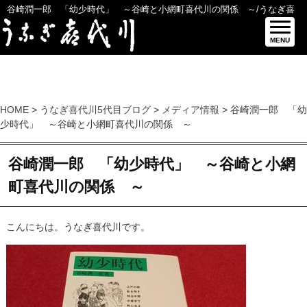
谷崎潤一郎 「幼少時代」 ～谷崎と小網町喜代川の関係 ～/うなぎ喜
代川5代目ブログ
MENU
HOME
>
うなぎ喜代川5代目ブログ
>
メディア情報
> 谷崎潤一郎 「幼
少時代」 ～谷崎と小網町喜代川の関係 ～
谷崎潤一郎 「幼少時代」 ～谷崎と小網
町喜代川の関係 ～
こんにちは。うなぎ喜代川です。