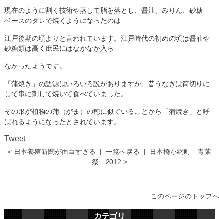
現在のように割く技術や蒸して脂を落とし、醤油、みりん、砂糖
ベースのタレで焼くようになったのは
江戸後期の頃よりと言われています。江戸時代の初めの頃は醤油や
砂糖類は高く庶民にはなかなか入ら
なかったようです。
「蒲焼き」の語源はいろいろ説がありますが、昔うなぎは筒切りに
して串に刺して焼いて食べていました。
その形が植物の蒲（がま）の穂に似ていることから「蒲焼き」と呼
ばれるようになったとされています。
Tweet
< 日本養殖新聞が面白すぎる
|
一覧へ戻る
|
日本橋小網町 青葉
祭 2012 >
このページのトップへ
カテゴリ