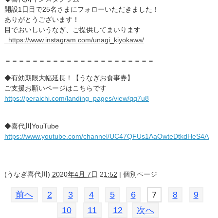
開設1日目で25名さまにフォローいただきました！
ありがとうございます！
目でおいしいうなぎ、ご提供してまいります
https://www.instagram.com/unagi_kiyokawa/
＝＝＝＝＝＝＝＝＝＝＝＝＝＝＝＝＝＝＝＝＝＝
◆
有効期限大幅延長！【うなぎお食事券】
ご支援お願いページはこちらです
https://peraichi.com/landing_pages/view/qq7u8
◆
喜代川
YouTube
https://www.youtube.com/channel/UC47QFUs1AaOwteDtkdHeS4A
(
うなぎ喜代川
)
2020年4月 7日 21:52
|
個別ページ
前へ
2
3
4
5
6
7
8
9
10
11
12
次へ