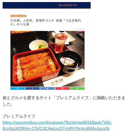
旅とグルメを愛するサイト「プレミアムライフ」に掲載いただきま
した。
プレミアムライフ
https://gourmetlog.com/kiyokawa?fbclid=IwAR168aok7VtG-
Kcn5tzX29R4n-CSVOJCAwUuCFVnll5YNc4roBiMoJzcgXk